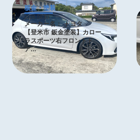
板金・塗装
2026.08.03
メーカー名：
トヨタ
【登米市 鈑金塗装】カロー
ラスポーツ右フロントド
ア...