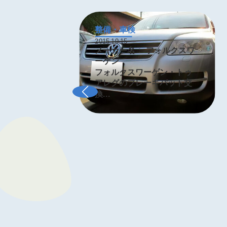
整備・車検
2015.10.15
メーカー名：
フォルクスワ
り
ーゲン
修
フォルクスワーゲン・トゥ
アレグのブレーキパット交
換...