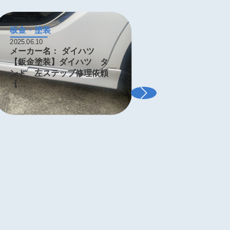
板金・塗装
板金・塗
2025.06.10
2025.05.31
メーカー名：
ダイハツ
メーカ
【鈑金塗装】ダイハツ タ
【鈑金塗
ント 左ステップ修理依頼
フト 左
【...
米...